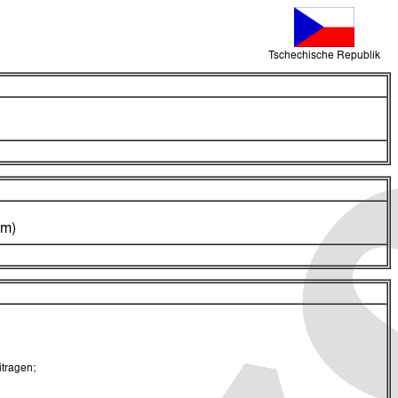
Tschechische Republik
um)
itragen;