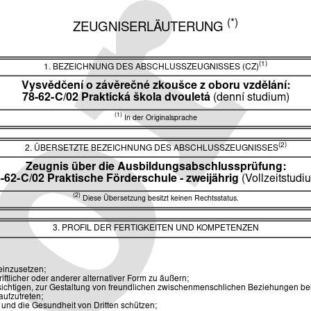
(*)
ZEUGNISERLÄUTERUNG
(1)
1. BEZEICHNUNG DES ABSCHLUSSZEUGNISSES (CZ)
Vysvědčení o závěrečné zkoušce z oboru vzdělání:
78-62-C/02 Praktická škola dvouletá
(denní studium)
(1)
In der Originalsprache
(2)
2. ÜBERSETZTE BEZEICHNUNG DES ABSCHLUSSZEUGNISSES
Zeugnis über die Ausbildungsabschlussprüfung:
-62-C/02 Praktische
Förderschule - zweijährig
(Vollzeitstudi
(2)
Diese Übersetzung besitzt keinen Rechtsstatus.
3. PROFIL DER FERTIGKEITEN UND KOMPETENZEN
einzusetzen;
iftlicher oder anderer alternativer Form zu äußern;
ksichtigen, zur Gestaltung von freundlichen zwischenmenschlichen Beziehungen be
ufzutreten;
und die Gesundheit von Dritten schützen;