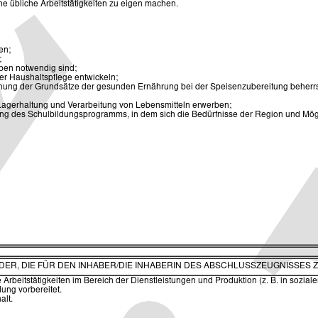
iche übliche Arbeitstätigkeiten zu eigen machen.
en;
;
eben notwendig sind;
er Haushaltspflege entwickeln;
ung der Grundsätze der gesunden Ernährung bei der Speisenzubereitung beherr
 Lagerhaltung und Verarbeitung von Lebensmitteln erwerben;
erung des Schulbildungsprogramms, in dem sich die Bedürfnisse der Region und Mö
ELDER, DIE FÜR DEN INHABER/DIE INHABERIN DES ABSCHLUSSZEUGNISSES 
 Arbeitstätigkeiten im Bereich der Dienstleistungen und Produktion (z. B. in soz
ldung vorbereitet.
alt.