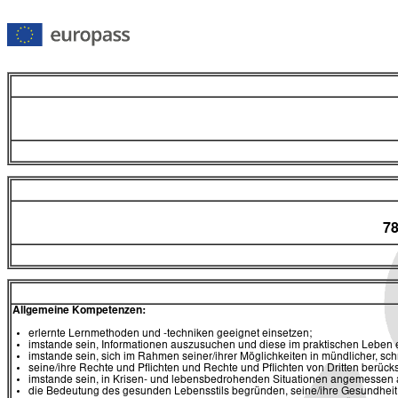
78
Allgemeine Kompetenzen:
erlernte Lernmethoden und -techniken geeignet einsetzen;
imstande sein, Informationen auszusuchen und diese im praktischen Leben 
imstande sein, sich im Rahmen seiner/ihrer Möglichkeiten in mündlicher, schr
seine/ihre Rechte und Pflichten und Rechte und Pflichten von Dritten berüc
imstande sein, in Krisen- und lebensbedrohenden Situationen angemessen a
die Bedeutung des gesunden Lebensstils begründen, seine/ihre Gesundheit 