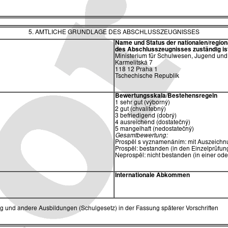
5. AMTLICHE GRUNDLAGE DES ABSCHLUSSZEUGNISSES
Name und Status der nationalen/region
des
Abschlusszeugnisses zuständig is
Ministerium für Schulwesen, Jugend und
Karmelitská 7
118 12 Praha 1
Tschechische Republik
Bewertungsskala/Bestehensregeln
1 sehr gut (výborný)
2 gut (chvalitebný)
3 befriedigend (dobrý)
4 ausreichend (dostatečný)
5 mangelhaft (nedostatečný)
Gesamtbewertung:
Prospěl s vyznamenáním: mit Auszeichnu
Prospěl: bestanden (in den Einzelprüfung
Neprospěl: nicht bestanden (in einer od
Internationale Abkommen
ng und andere Ausbildungen (Schulgesetz) in der Fassung späterer Vorschriften