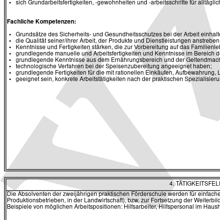
sich Grundarbeitsfertigkeiten, -gewohnheiten und -arbeitsschritte für alltägl
Fachliche Kompetenzen:
Grundsätze des Sicherheits- und Gesundheitsschutzes bei der Arbeit einhalt
die Qualität seiner/ihrer Arbeit, der Produkte und Dienstleistungen anstreben
Kenntnisse und Fertigkeiten stärken, die zur Vorbereitung auf das Familienl
grundlegende manuelle und Arbeitsfertigkeiten und Kenntnisse im Bereich d
grundlegende Kenntnisse aus dem Ernährungsbereich und der Geltendmach
technologische Verfahren bei der Speisenzubereitung angeeignet haben;
grundlegende Fertigkeiten für die mit rationellen Einkäufen, Aufbewahrung,
geeignet sein, konkrete Arbeitstätigkeiten nach der praktischen Spezialisi
4. TÄTIGKEITSF
Die Absolventen der zweijährigen praktischen Förderschule werden für einfache
Produktionsbetrieben, in der Landwirtschaft), bzw. zur Fortsetzung der Weiterbi
Beispiele von möglichen Arbeitspositionen: Hilfsarbeiter, Hilfspersonal im Haush