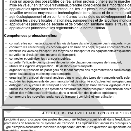
avoir un aperçu des possibilités de réalisation professionnelle sur le marché 
mise en valeur en tant que travailleur, prendre conscience de l’importance de
appliquer les opérations mathématiques, les lois physiques et chimiques élé
travailler avec les moyens des technologies informatiques et de communication
agir écologiquement et en conformité avec la stratégie du développement du
soutenir les valeurs locales, nationales, européennes et de la culture mondial
appliquer les principes de sécurité et de protection sanitaire dans le travail, 
appliquer les principes et les réglements de la normalisation.
Compétences professionnelles:
connaître les normes juridiques et les lois de base dans le domaine des transports, y co
connaître les caractéristiques économiques de base des pays, régions et continents et 
identifier les voies de transport, les moyens de transport et les équipements d'exploitatio
surveiller la circulation des moyens de transport;
connecter et optimiser les transports publics;
surveiller l'efficacité des systèmes de gestion de chacun des moyens de transport;
utiliser des logiciels d'application TIC destinés aux transports;
organiser le transport de passagers en tenant compte des réglementations sociales dan
gérer les bases du marketing des transports;
organiser le transport de marchandises dans chacun des types de transports qu’ils soien
exploiter les équipements de communication et de sécurité et d’autres technologies dans
distinguer les systèmes de transport et de manutention de base dans la logistique et les u
utiliser les technologies et les systèmes d'information modernes pour l'identification des
utiliser des méthodes d'optimisation dans la résolution des chaînes logistiques;
comprendre les nouvelles tendances du transport combiné et leur utilisation.
4. SECTEURS D’ACTIVITÉ ET/OU TYPES D’EMPLOIS
Le diplômé pourra occuper des postes de personnel technico-administratif dans l'exploitation
professions de l'ensemble du système de transport. Les diplômés ont acquis les prérequis p
Type d’emplois accessibles: technicien indépendant, directeur d'exploitation ou spécialiste des