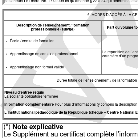
postérieurs Le Décret No. 177/2009 tel qu’amendé § 22 a 24 qui détermine les c
6. MODES D’ACCÈS À LA C
Description de l’enseignement / formation
Part du volume to
professionnel(le) suivi(e)
École / centre de formation
La répartition de l’e
Apprentissage en contexte professionnel
caractère d’un progr
Apprentissage non formel validé
Durée totale de l’enseignement / de la formation 
Niveau d’entrée requis
La scolarité obligatoire terminée
Information complémentaire
Pour plus d´informations (y compris la description
L´Institut national pédagogique de la République tchèque
–
Centre National 
(*)
Note explicative
Le Supplément au certificat complète l’informat