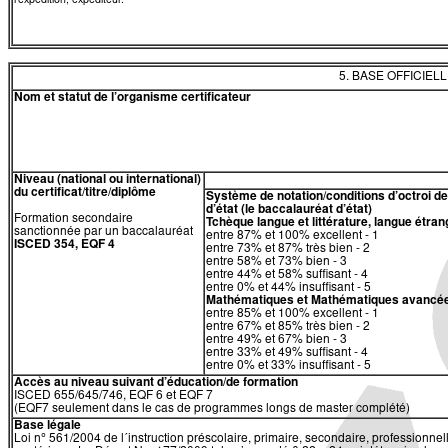
l'expédition, expéditeur.
5. BASE OFFICIEL
Nom et statut de l’organisme certificateur
Niveau (national ou international)
du certificat/titre/diplôme
Système de notation/conditions d’octroi 
d’état (le baccalauréat d’état)
Formation secondaire
Tchèque langue et littérature, langue étra
sanctionnée par un baccalauréat
entre 87% et 100% excellent - 1
ISCED 354, EQF 4
entre 73% et 87% très bien - 2
entre 58% et 73% bien - 3
entre 44% et 58% suffisant - 4
entre 0% et 44% insuffisant - 5
Mathématiques et Mathématiques avancé
entre 85% et 100% excellent - 1
entre 67% et 85% très bien - 2
entre 49% et 67% bien - 3
entre 33% et 49% suffisant - 4
entre 0% et 33% insuffisant - 5
Accès au niveau suivant d’éducation/de formation
ISCED 655/645/746, EQF 6 et EQF 7
(EQF7 seulement dans le cas de programmes longs de master complété)
Base légale
​​Loi n° 561/2004 de l´instruction préscolaire, primaire, secondaire, professionnell