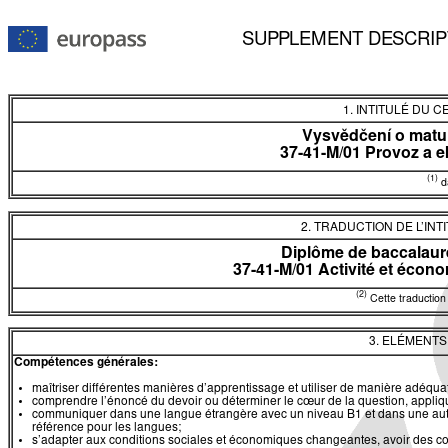
SUPPLEMENT DESCRIP
1. INTITULÉ DU C
Vysvědčení o matur
37-41-M/01 Provoz a 
(1)
da
2. TRADUCTION DE L’INT
Diplôme de baccalauré
37-41-M/01 Activité et écono
(2)
Cette traduction 
3. ELÉMENT
Compétences générales:
maîtriser différentes manières d’apprentissage et utiliser de manière adéquate
comprendre l’énoncé du devoir ou déterminer le cœur de la question, appliqu
communiquer dans une langue étrangère avec un niveau B1 et dans une au
référence pour les langues;
s’adapter aux conditions sociales et économiques changeantes, avoir des c