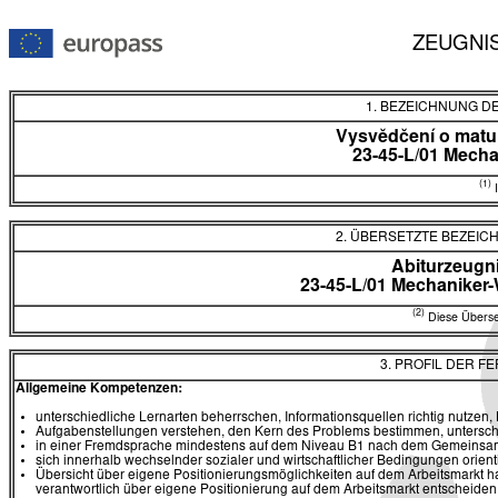
ZEUGNI
1. BEZEICHNUNG D
Vysvědčení o matur
23-45-L/01 Mecha
(1)
I
2. ÜBERSETZTE BEZEI
Abiturzeugn
23-45-L/01 Mechaniker-
(2)
Diese Überset
3. PROFIL DER F
Allgemeine Kompetenzen:
unterschiedliche Lernarten beherrschen, Informationsquellen richtig nutzen
Aufgabenstellungen verstehen, den Kern des Problems bestimmen, untersch
in einer Fremdsprache mindestens auf dem Niveau B1 nach dem Gemeinsa
sich innerhalb wechselnder sozialer und wirtschaftlicher Bedingungen orien
Übersicht über eigene Positionierungsmöglichkeiten auf dem Arbeitsmarkt 
verantwortlich über eigene Positionierung auf dem Arbeitsmarkt entscheide