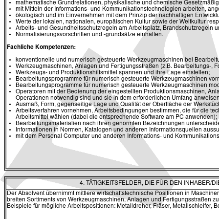
mathematische Grundrelationen, physikalische und chemische Gesetzmäßig
mit Mitteln der Informations- und Kommunikationstechnologien arbeiten, ang
ökologisch und im Einvernehmen mit dem Prinzip der nachhaltigen Entwickl
Werte der lokalen, nationalen, europäischen Kultur sowie der Weltkultur res
Arbeits- und Gesundheitsschutzregeln am Arbeitsplatz, Brandschutzregeln u
Normalisierungsvorschriften und -grundsätze einhalten.
Fachliche Kompetenzen:
konventionelle und numerisch gesteuerte Werkzeugmaschinen bei Bearbeit
Werkzeugmaschinen, Anlagen und Fertigungsstraßen (z.B. Bearbeitungs-, F
Werkzeugs- und Produktionshilfsmittel spannen und ihre Lage einstellen;
Bearbeitungsprogramme für numerisch gesteuerte Werkzeugmaschinen vo
Bearbeitungsprogramme für numerisch gesteuerte Werkzeugmaschinen modifiz
Operatoren mit der Bedienung der eingestellten Produktionsmaschinen, An
Operationen notwendig sind und sie in dem erforderlichen Umfang anweisen
Ausmaß, Form, gegenseitige Lage und Qualität der Oberfläche der Werkstück
Arbeitsverfahren vornehmen, Arbeitsbedingungen bestimmen, die für die t
Arbeitsmittel wählen (dabei die entsprechende Software am PC anwenden);
Bearbeitungsmaterialien nach ihren genormten Bezeichnungen unterscheiden
Informationen in Normen, Katalogen und anderen Informationsquellen auss
mit dem Personal Computer und anderen Informations- und Kommunikationsm
4. TÄTIGKEITSFELDER, DIE FÜR DEN INHABER
Der Absolvent übernimmt mittlere wirtschaftstechnische Positionen in Maschine
breiten Sortiments von Werkzeugmaschinen, Anlagen und Fertigungsstraßen
Beispiele für mögliche Arbeitspositionen: Metalldreher, Fräser, Metallschleifer