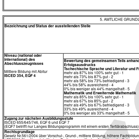
5. AMTLICHE GRUN
Bezeichnung und Status der ausstellenden Stelle
Niveau (national oder
international) des
Bewertung des gemeinsamen Teils anhand
Abschlusszeugnisses
Erfolgsausdrucks
Tschechische Sprache und Literatur und
Mittlere Bildung mit Abitur
mehr als 87% bis 100% sehr gut - 1
ISCED 354, EQF 4
mehr als 73% bis 87% gut - 2
mehr als 58% bis 73% befriedigend - 3
44% bis 58% ausreichend - 4
0% bis weniger als 44% mangelhaft - 5
Mathematik und Erweiternde Mathematik
mehr als 85% bis 100% sehr gut - 1
mehr als 67% bis 85% gut - 2
mehr als 49% bis 67% befriedigend - 3
33% bis 49% ausreichend - 4
0% bis weniger als 33% mangelhaft - 5
Zugang zur nächsten Ausbildungsstufe
ISCED 655/645/746, EQF 6 und EQF 7
(EQF7 betrifft nur Langes Bildungsprogramm mit einem ersten Tertiärabschluss)
Rechtsgrundlage
Gesetz Nr.561/2004 über Vorschul-, Grund-, mittlere Bildung, höhere Fachbildun