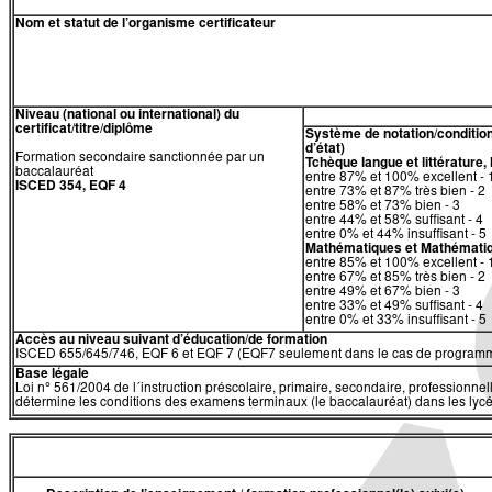
Nom et statut de l’organisme certificateur
Niveau (national ou international) du
certificat/titre/diplôme
Système de notation/condition
d’état)
Formation secondaire sanctionnée par un
Tchèque langue et littérature,
baccalauréat
entre 87% et 100% excellent - 
ISCED 354, EQF 4
entre 73% et 87% très bien - 2
entre 58% et 73% bien - 3
entre 44% et 58% suffisant - 4
entre 0% et 44% insuffisant - 5
Mathématiques
et
Mathémati
entre 85% et 100% excellent - 
entre 67% et 85% très bien - 2
entre 49% et 67% bien - 3
entre 33% et 49% suffisant - 4
entre 0% et 33% insuffisant - 5
Accès au niveau suivant d’éducation/de formation
ISCED 655/645/746, EQF 6 et EQF 7 (EQF7 seulement dans le cas de programm
Base légale
​​Loi n° 561/2004 de l´instruction préscolaire, primaire, secondaire, professionne
détermine les conditions des examens terminaux (le baccalauréat) dans les lycée