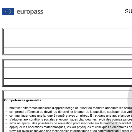
SU
Compétences générales:
maîtriser différentes manières d’apprentissage et utiliser de manière adéquate les source
comprendre l’énoncé du devoir ou déterminer le cœur de la question, appliquer des varia
communiquer dans une langue étrangère avec un niveau B1 et dans une autre langue 
s’adapter aux conditions sociales et économiques changeantes, avoir des connaissances
avoir un aperçu des possibilités de réalisation professionnelle sur le marché du travail 
appliquer les opérations mathématiques, les lois physiques et chimiques élémentaires da
travailler avec les moyens des technologies informatiques et de communication, utiliser l