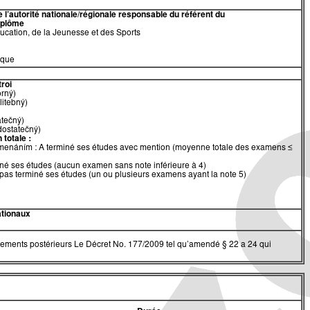
 l’autorité nationale/régionale responsable du référent du
diplôme
ducation, de la Jeunesse et des Sports
èque
troi
orný)
litebný)
atečný)
edostatečný)
 totale :
menáním : A terminé ses études avec mention (moyenne totale des examens ≤
iné ses études (aucun examen sans note inférieure à 4)
pas terminé ses études (un ou plusieurs examens ayant la note 5)
ationaux
s réglements postérieurs Le Décret No. 177/2009 tel qu’amendé § 22 a 24 qui