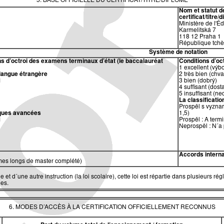
5. BASE OFFICIELLE DU CERTIFICAT/TITRE/DIPLÔME
Nom et statut de
certificat/titre/
Ministère de l'É
Karmelitská 7
118 12 Praha 1
République tch
Système de notation
s d’octroi des examens terminaux d’état (le baccalauréat
Conditions d’oc
1 excellent (výb
 langue étrangère
2 très bien (chva
1
3 bien (dobrý)
4 suffisant (dost
5 insuffisant (n
La classification
Prospěl s vyzna
ques avancées
1,5)
1
Prospěl : A term
Neprospěl : N´a 
Accords intern
es longs de master complété)
lle et d´une autre instruction (la loi scolaire), cette loi est répartie dans plusieur
s.​​
6. MODES D’ACCÈS À LA CERTIFICATION OFFICIELLEMENT RECONNUS