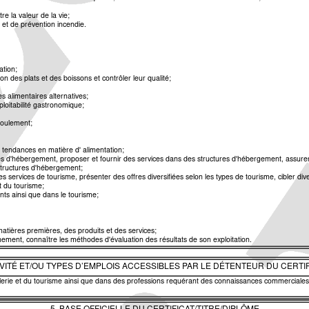
re la valeur de la vie;
n et de prévention incendie.
ation;
n des plats et des boissons et contrôler leur qualité;
s alimentaires alternatives;
ploitabilité gastronomique;
écoulement;
s tendances en matière d' alimentation;
es d'hébergement, proposer et fournir des services dans des structures d'hébergement, assurer 
 structures d'hébergement;
es services de tourisme, présenter des offres diversifiées selon les types de tourisme, cibler div
t du tourisme;
nts ainsi que dans le tourisme;
matières premières, des produits et des services;
ement, connaître les méthodes d'évaluation des résultats de son exploitation.
IVITÉ ET/OU TYPES D’EMPLOIS ACCESSIBLES PAR LE DÉTENTEUR DU CERTIF
lerie et du tourisme ainsi que dans des professions requérant des connaissances commerciales,