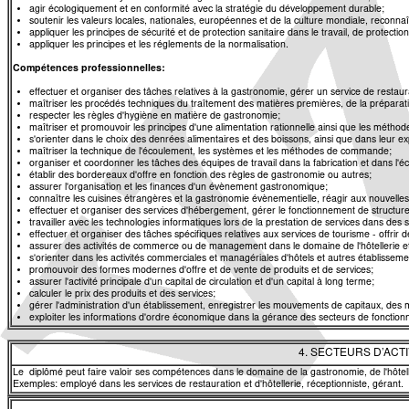
agir écologiquement et en conformité avec la stratégie du développement durable;
soutenir les valeurs locales, nationales, européennes et de la culture mondiale, reconnaît
appliquer les principes de sécurité et de protection sanitaire dans le travail, de protectio
appliquer les principes et les réglements de la normalisation.
Compétences professionnelles:
effectuer et organiser des tâches relatives à la gastronomie, gérer un service de restaur
maîtriser les procédés techniques du traîtement des matières premières, de la préparatio
respecter les règles d'hygiène en matière de gastronomie;
maîtriser et promouvoir les principes d'une alimentation rationnelle ainsi que les méthode
s'orienter dans le choix des denrées alimentaires et des boissons, ainsi que dans leur ex
maîtriser la technique de l'écoulement, les systèmes et les méthodes de commande;
organiser et coordonner les tâches des équipes de travail dans la fabrication et dans l'
établir des bordereaux d'offre en fonction des règles de gastronomie ou autres;
assurer l'organisation et les finances d'un évènement gastronomique;
connaître les cuisines étrangères et la gastronomie évènementielle, réagir aux nouvelle
effectuer et organiser des services d'hébergement, gérer le fonctionnement de structur
travailler avec les technologies informatiques lors de la prestation de services dans des
effectuer et organiser des tâches spécifiques relatives aux services de tourisme - offrir d
assurer des activités de commerce ou de management dans le domaine de l'hôtellerie e
s'orienter dans les activités commerciales et managériales d'hôtels et autres établisseme
promouvoir des formes modernes d'offre et de vente de produits et de services;
assurer l'activité principale d'un capital de circulation et d'un capital à long terme;
calculer le prix des produits et des services;
gérer l'administration d'un établissement, enregistrer les mouvements de capitaux, des 
exploiter les informations d'ordre économique dans la gérance des secteurs de fonctionn
4. SECTEURS D’ACT
Le diplômé peut faire valoir ses compétences dans le domaine de la gastronomie, de l'hôtel
Exemples: employé dans les services de restauration et d'hôtellerie, réceptionniste, gérant.