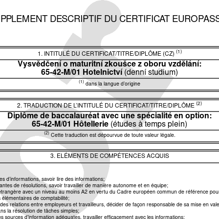
PPLEMENT DESCRIPTIF DU CERTIFICAT EUROPAS
(1)
1. INTITULÉ DU CERTIFICAT/TITRE/DIPLÔME (CZ)
Vysvědčení o maturitní zkoušce z oboru vzdělání:
65-42-M/01 Hotelnictví
(denní studium)
(1)
dans la langue d’origine
(2)
2. TRADUCTION DE L’INTITULÉ DU CERTIFICAT/TITRE/DIPLÔME
Diplôme de baccalauréat avec une spécialité en option:
65-42-M/01 Hôtellerie
(études à temps plein)
(2)
Cette traduction est dépourvue de toute valeur légale.
3. ELÉMENTS DE COMPÉTENCES ACQUIS
s d’informations, savoir lire des informations;
ntes de résolutions, savoir travailler de manière autonome et en équipe;
étrangère avec un niveau au moins A2 en vertu du Cadre européen commun de référence pour
 élémentaires de comptabilité;
et des relations entre employeurs et travailleurs, décider de façon responsable de sa mise en val
ns la résolution de tâches simples;
es sources d’information adéquates, travailler efficacement avec les informations;