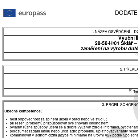
DODATE
1. NÁZEV OSVĚDČENÍ
–
DO
Výuční l
28-58-H/01 Sklář
–
zaměření na výrobu duté
(1
2. PŘEKL
(2)
Tent
3. PROFIL SCHOPN
Obecné kompetence:
nést odpovědnost za splnění úkolů v práci nebo ve studiu;
při řešení problémů přizpůsobovat své chování okolnostem;
ovládat různé způsoby učení se a dobře využívat zdroje informací, být čtená
porozumět zadání úkolu nebo určit jádro problému, uplatňovat varianty řešen
komunikovat v jednom cizím jazyce minimálně na úrovni A2+ podle Společné