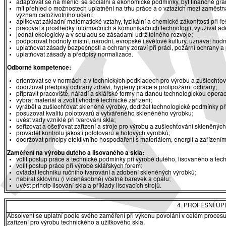
adaptovat se na měnící se sociální a ekonomické podmínky, být finančně gr
mít přehled o možnostech uplatnění na trhu práce a o vztazích mezi zaměst
význam celoživotního učení;
aplikovat základní matematické vztahy, fyzikální a chemické zákonitosti při 
pracovat s prostředky informačních a komunikačních technologií, využívat ade
jednat ekologicky a v souladu se zásadami udržitelného rozvoje;
podporovat hodnoty místní, národní, evropské i světové kultury, uznávat hodn
uplatňovat zásady bezpečnosti a ochrany zdraví při práci, požární ochrany a
uplatňovat zásady a předpisy normalizace.
Odborné kompetence:
orientovat se v normách a v technických podkladech pro výrobu a zušlechťo
dodržovat předpisy ochrany zdraví, hygieny práce a protipožární ochrany;
připravit pracoviště, nářadí a sklářské formy na danou technologickou operac
vybrat materiál a zvolit vhodné technické zařízení;
vyrábět a zušlechťovat skleněné výrobky, dodržet technologické podmínky př
posuzovat kvalitu polotovarů a vytvářeného skleněného výrobku;
uvést vady vzniklé při tvarování skla;
seřizovat a ošetřovat zařízení a stroje pro výrobu a zušlechťování skleněnýc
provádět kontrolu jakosti polotovarů a hotových výrobků;
dodržovat principy efektivního hospodaření s materiálem, energií a zařízením
Zaměření na výrobu dutého a lisovaného a skla:
volit postup práce a technické podmínky při výrobě dutého, lisovaného a tec
volit postup práce při výrobě sklářských forem;
ovládat techniku ručního tvarování a zdobení skleněných výrobků;
nabírat sklovinu (i vícenásobně) včetně barevek a opálu;
uvést princip lisování skla a příklady lisovacích strojů.
4. PROFESNÍ U
Absolvent se uplatní podle svého zaměření při výkonu povolání v celém procesu s
zařízení pro výrobu technického a užitkového skla.