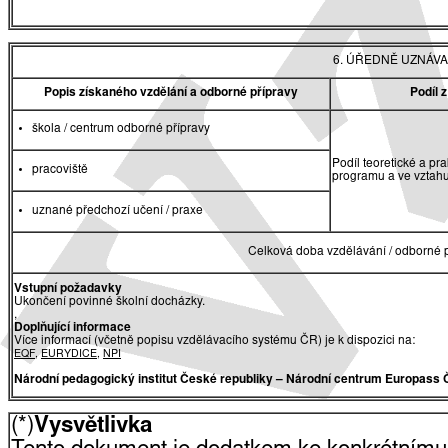
6. ÚŘEDNĚ UZNÁVA
Popis získaného vzdělání a odborné přípravy
Podíl 
škola / centrum odborné přípravy
Podíl teoretické a pr
pracoviště
programu a ve vztah
uznané předchozí učení / praxe
Celková doba vzdělávání / odborné p
Vstupní požadavky
Ukončení povinné školní docházky.
,
Doplňující informace
Více informací (včetně popisu vzdělávacího systému ČR) je k dispozici na:
EQF
,
EURYDICE
,
NPI
Národní pedagogický institut České republiky
– Národní centrum Europass 
(*)
Vysvětlivka