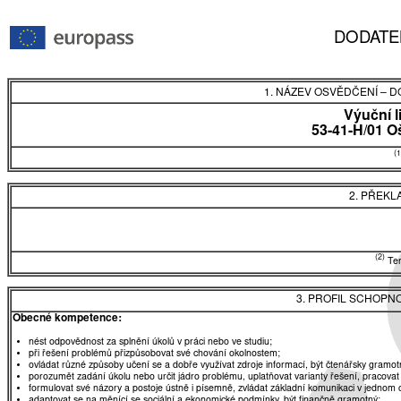
DODATE
1. NÁZEV OSVĚDČENÍ
–
DO
Výuční l
53-41-H/01 O
(1
2. PŘEKL
(2)
Tent
3. PROFIL SCHOPN
Obecné kompetence:
nést odpovědnost za splnění úkolů v práci nebo ve studiu;
při řešení problémů přizpůsobovat své chování okolnostem;
ovládat různé způsoby učení se a dobře využívat zdroje informací, být čtenářsky gramot
porozumět zadání úkolu nebo určit jádro problému, uplatňovat varianty řešení, pracovat
formulovat své názory a postoje ústně i písemně, zvládat základní komunikaci v jednom 
adaptovat se na měnící se sociální a ekonomické podmínky, být finančně gramotný;