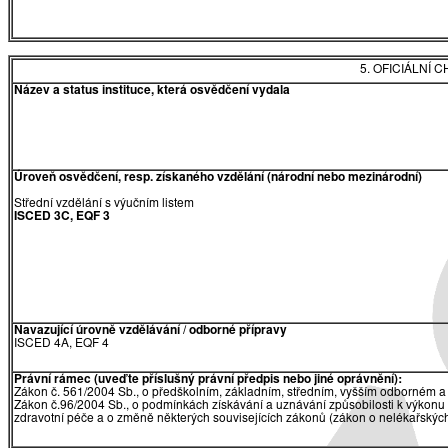
5. OFICIÁLNÍ
Název a status instituce, která osvědčení vydala
Úroveň osvědčení, resp. získaného vzdělání (národní nebo mezinárodní)
Střední vzdělání s výučním listem
ISCED 3C, EQF 3
Navazující úrovně vzdělávání / odborné přípravy
​ISCED 4A, EQF 4
Právní rámec (uveďte příslušný právní předpis nebo jiné oprávnění):
Zákon č. 561/2004 Sb., o předškolním, základním, středním, vyšším odborném a 
Zákon č.96/2004 Sb., o podmínkách získávání a uznávání způsobilosti k výkonu 
zdravotní péče a o změně některých souvisejících zákonů (zákon o nelékařských 