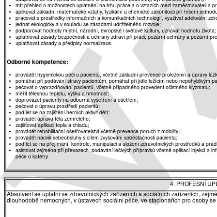
mít přehled o možnostech uplatnění na trhu práce a o vztazích mezi zaměstnavateli a 
aplikovat základní matematické vztahy, fyzikální a chemické zákonitosti při řešení jednod
pracovat s prostředky informačních a komunikačních technologií, využívat adekvátní zdro
jednat ekologicky a v souladu se zásadami udržitelného rozvoje;
podporovat hodnoty místní, národní, evropské i světové kultury, uznávat hodnotu života;
uplatňovat zásady bezpečnosti a ochrany zdraví při práci, požární ochrany a požární pr
uplatňovat zásady a předpisy normalizace.
Odborné kompetence:
provádět hygienickou péči u pacientů, včetně základní prevence proleženin a úpravy lůž
pomáhat při podávání stravy pacientům, pomáhat při jídle ležícím nebo nepohyblivým pa
pečovat o vyprazdňování pacientů, včetně případného provedení očistného klyzmatu;
měřit tělesnou teplotu, výšku a hmotnost;
doprovázet pacienty na odborná vyšetření a ošetření;
pečovat o úpravu prostředí pacientů;
podílet se na zajištění herních aktivit dětí;
provádět úpravu těla zemřelého;
zajišťovat aplikaci tepla a chladu;
provádět rehabilitační ošetřovatelství včetně prevence poruch z mobility;
provádět nácvik sebeobsluhy s cílem zvyšování soběstačnosti pacienta;
podílet se na přejímání, kontrole, manipulaci a uložení zdravotnických prostředků a prádla, 
asistovat zejména při převazech, podávání léčivých přípravků včetně aplikací injekcí a
péče o katétry.
4. PROFESNÍ U
Absolvent se uplatní ve zdravotnických zařízeních a sociálních zařízeních, zej
dlouhodobě nemocných, v ústavech sociální péče, ve stacionářích pro osoby se z