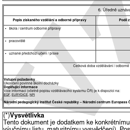
6. Úředně uznáv
Popis získaného vzdělání a odborné přípravy
Podíl 
škola / centrum odborné přípravy
pracoviště
uznané předchozí učení / praxe
Celková doba vzdělávání / odborné 
Vstupní požadavky
Ukončení povinné školní docházky
Doplňující informace
Více informací (včetně popisu vzdělávacího systému ČR) je k dispozici na:
EQF
,
EURYDICE
,
NPI
Národní pedagogický institut České republiky
– Národní centrum Europass 
(*)
Vysvětlivka
Tento dokument je dodatkem ke konkrétnímu
výučnímu listu, maturitnímu vysvědčení). Pos